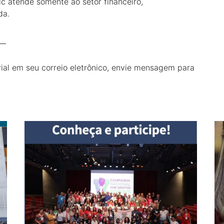
ic atende somente ao setor financeiro,
da.
__
ial em seu correio eletrônico, envie mensagem para