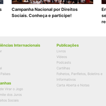
s
Campanha Nacional por Direitos
En
Sociais. Conheça e participe!
se
re
iências Internacionais
Publicações
or
Livros
Vídeos
Podcasts
al
Cartilhas
 Países
Folhetos, Panfletos, Boletins e
Informativos
anhas
Carta Aberta e Notas
de Virar o Jogo
mite dos Juros
eitos Sociais