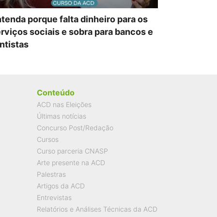
tenda porque falta dinheiro para os
rviços sociais e sobra para bancos e
ntistas
Conteúdo
ACD nas Eleições
Últimas notícias
Concurso Post/Redação
Cursos
Curso parceria CNASP
Arte presente na ACD
Palestras
Artigos da ACD
Entrevistas
Relatórios e Análises Técnicas da ACD