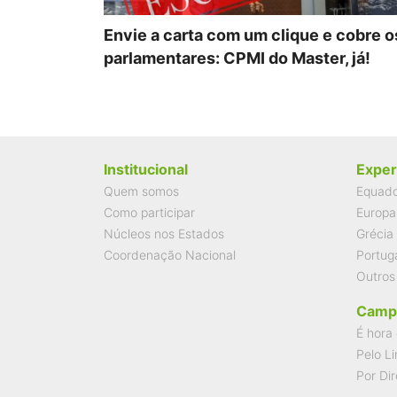
Envie a carta com um clique e cobre o
parlamentares: CPMI do Master, já!
Institucional
Exper
Quem somos
Equad
Como participar
Europa
Núcleos nos Estados
Grécia
Coordenação Nacional
Portug
Outros
Camp
É hora 
Pelo Li
Por Dir