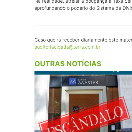
Na realidade, atrelar a poupança à Taxa Sel
aprofundando o poderio do Sistema da Dívi
_______________________________________________
Caso queira receber diariamente este mater
auditoriacidada@terra.com.br
OUTRAS NOTÍCIAS