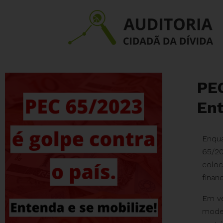
PEC
Ent
Enqua
65/20
coloc
financ
Em ve
model