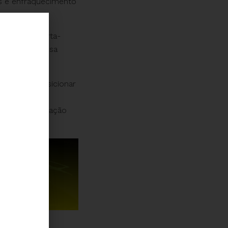
as e enfraquecimento
vulga esta carta-
es riscos dessa
as
para se posicionar
ivos para a
ciais da população