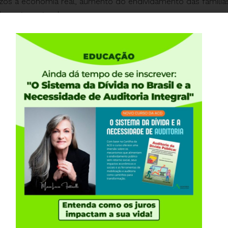
ízos à economia real, aumento do endividamento das famíli
berania nacional.
e desse cenário preocupante, a Auditoria Cidadã da Dívida di
a às Senadoras e Senadores, chamando atenção para os grav
sta e conclamando a sociedade a se posicionar.
ue na imagem abaixo e pressione senadores e senador
ariamente à PEC 65/2023, considerando seus impactos negat
mia nacional, para a soberania do país e para os direitos so
eira.