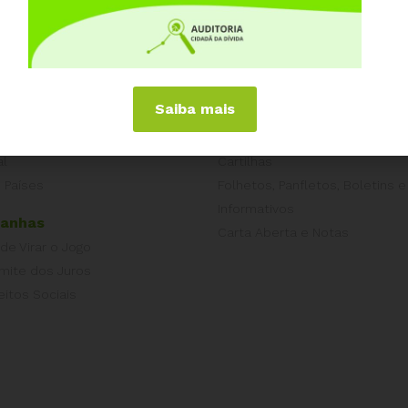
iências Internacionais
Publicações
or
Livros
Saiba mais
a
Vídeos
Podcasts
al
Cartilhas
 Países
Folhetos, Panfletos, Boletins e
Informativos
anhas
Carta Aberta e Notas
 de Virar o Jogo
imite dos Juros
eitos Sociais