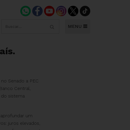
MENU
aís.
a no Senado a PEC
Banco Central,
s do sistema
é aprofundar um
s: juros elevados,