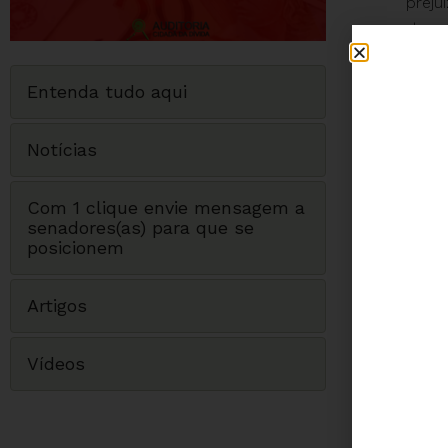
preju
da so
Diant
Entenda tudo aqui
alert
propo
Notícias
Cliq
contr
Com 1 clique envie mensagem a
econo
senadores(as) para que se
brasil
posicionem
Artigos
Vídeos