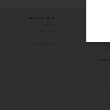
Institucional
Exper
Quem somos
Equad
Como participar
Europ
Núcleos nos Estados
Grécia
Coordenação Nacional
Portug
Outros
Camp
É hora
Pelo L
Por Dir