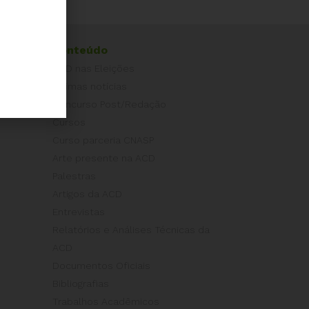
Conteúdo
ACD nas Eleições
Últimas notícias
Concurso Post/Redação
Cursos
Curso parceria CNASP
Arte presente na ACD
Palestras
Artigos da ACD
Entrevistas
Relatórios e Análises Técnicas da
ACD
Documentos Oficiais
Bibliografias
Trabalhos Acadêmicos