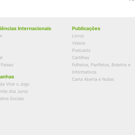
iências Internacionais
Publicações
or
Livros
Vídeos
Podcasts
al
Cartilhas
 Países
Folhetos, Panfletos, Boletins e
Informativos
anhas
Carta Aberta e Notas
de Virar o Jogo
mite dos Juros
eitos Sociais