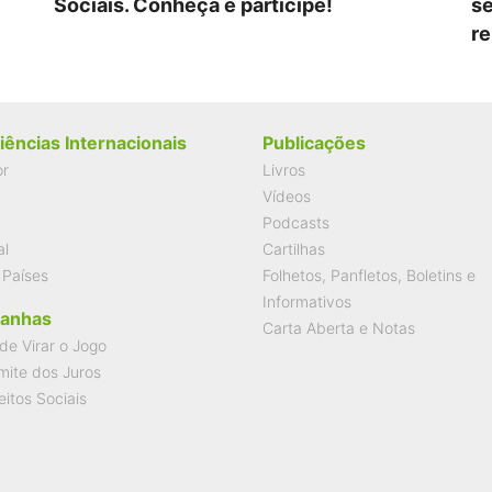
Sociais. Conheça e participe!
se
re
iências Internacionais
Publicações
or
Livros
Vídeos
Podcasts
al
Cartilhas
 Países
Folhetos, Panfletos, Boletins e
Informativos
anhas
Carta Aberta e Notas
de Virar o Jogo
mite dos Juros
eitos Sociais