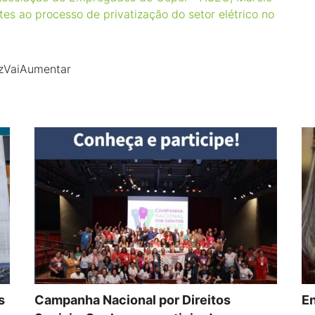
tes ao processo de privatização do setor elétrico no
zVaiAumentar
s
Campanha Nacional por Direitos
En