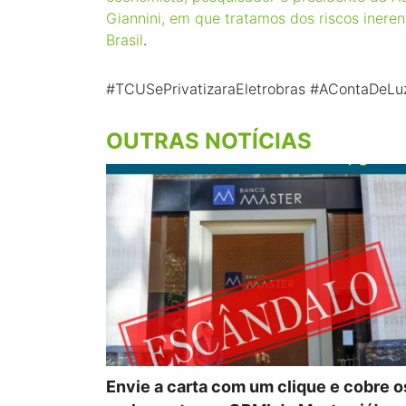
Giannini, em que tratamos dos riscos ineren
Brasil
.
#TCUSePrivatizaraEletrobras
#AContaDeLu
OUTRAS NOTÍCIAS
Envie a carta com um clique e cobre o