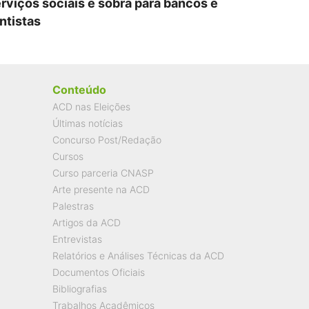
rviços sociais e sobra para bancos e
ntistas
Conteúdo
ACD nas Eleições
Últimas notícias
Concurso Post/Redação
Cursos
Curso parceria CNASP
Arte presente na ACD
Palestras
Artigos da ACD
Entrevistas
Relatórios e Análises Técnicas da ACD
Documentos Oficiais
Bibliografias
Trabalhos Acadêmicos