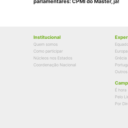
parlamentares: CPMI do Master, já!
Institucional
Exper
Quem somos
Equad
Como participar
Europa
Núcleos nos Estados
Grécia
Coordenação Nacional
Portug
Outros
Camp
É hora 
Pelo Li
Por Dir