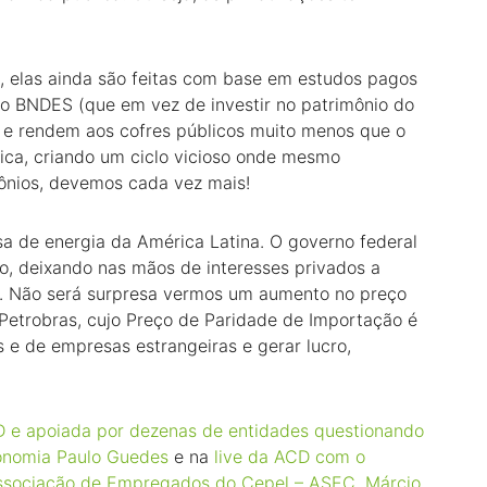
s, elas ainda são feitas com base em estudos pagos
o BNDES (que em vez de investir no patrimônio do
a) e rendem aos cofres públicos muito menos que o
ica, criando um ciclo vicioso onde mesmo
mônios, devemos cada vez mais!
sa de energia da América Latina. O governo federal
io, deixando nas mãos de interesses privados a
sil. Não será surpresa vermos um aumento no preço
 Petrobras, cujo Preço de Paridade de Importação é
s e de empresas estrangeiras e gerar lucro,
CD e apoiada por dezenas de entidades questionando
Economia Paulo Guedes
e na
live da ACD com o
Associação de Empregados do Cepel – ASEC, Márcio