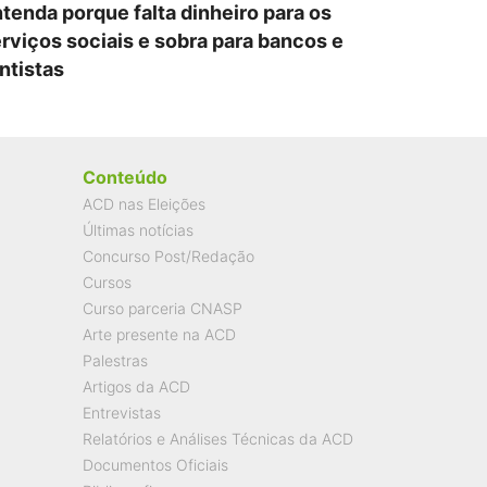
tenda porque falta dinheiro para os
rviços sociais e sobra para bancos e
ntistas
Conteúdo
ACD nas Eleições
Últimas notícias
Concurso Post/Redação
Cursos
Curso parceria CNASP
Arte presente na ACD
Palestras
Artigos da ACD
Entrevistas
Relatórios e Análises Técnicas da ACD
Documentos Oficiais