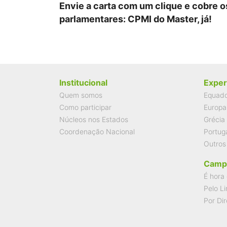
Envie a carta com um clique e cobre o
parlamentares: CPMI do Master, já!
Institucional
Exper
Quem somos
Equad
Como participar
Europa
Núcleos nos Estados
Grécia
Coordenação Nacional
Portug
Outros
Camp
É hora 
Pelo Li
Por Dir