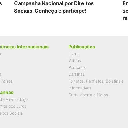
s
Campanha Nacional por Direitos
En
Sociais. Conheça e participe!
se
re
iências Internacionais
Publicações
or
Livros
Vídeos
Podcasts
al
Cartilhas
 Países
Folhetos, Panfletos, Boletins e
Informativos
anhas
Carta Aberta e Notas
de Virar o Jogo
mite dos Juros
eitos Sociais