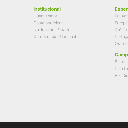
Institucional
Exper
Quem somos
Equad
Como participar
Europa
Núcleos nos Estados
Grécia
Coordenação Nacional
Portug
Outros
Camp
É hora 
Pelo Li
Por Dir