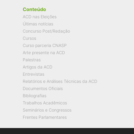
Conteúdo
ACD nas Eleições
Últimas notícias
Concurso Post/Redação
Cursos
Curso parceria CNASP
Arte presente na ACD
Palestras
Artigos da ACD
Entrevistas
Relatórios e Análises Técnicas da ACD
Documentos Oficiais
Bibliografias
Trabalhos Acadêmicos
Seminários e Congressos
Frentes Parlamentares