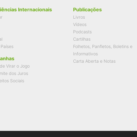
iências Internacionais
Publicações
or
Livros
Vídeos
Podcasts
al
Cartilhas
 Países
Folhetos, Panfletos, Boletins e
Informativos
anhas
Carta Aberta e Notas
de Virar o Jogo
mite dos Juros
eitos Sociais