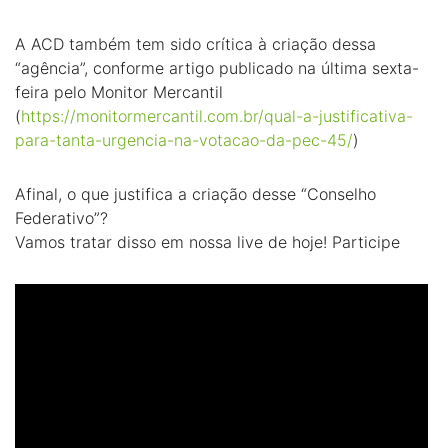
A ACD também tem sido crítica à criação dessa
“agência”, conforme artigo publicado na última sexta-
feira pelo Monitor Mercantil
(
https://monitormercantil.com.br/qual-a-justificativa-
para-tanta-urgencia-na-votacao-da-pec-45/
)
Afinal, o que justifica a criação desse “Conselho
Federativo”?
Vamos tratar disso em nossa live de hoje! Participe