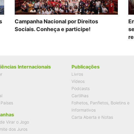
s
Campanha Nacional por Direitos
En
Sociais. Conheça e participe!
se
re
iências Internacionais
Publicações
or
Livros
Vídeos
Podcasts
al
Cartilhas
 Países
Folhetos, Panfletos, Boletins e
Informativos
anhas
Carta Aberta e Notas
de Virar o Jogo
mite dos Juros