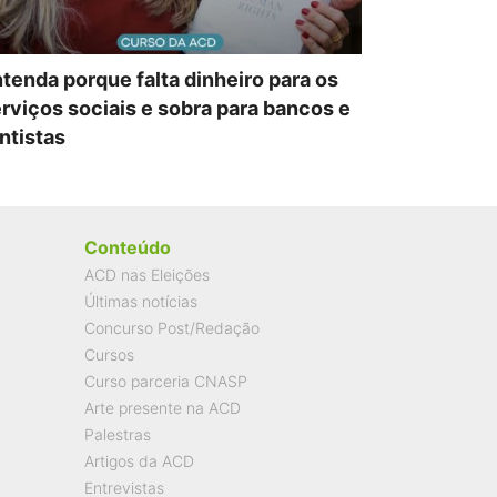
tenda porque falta dinheiro para os
rviços sociais e sobra para bancos e
ntistas
Conteúdo
ACD nas Eleições
Últimas notícias
Concurso Post/Redação
Cursos
Curso parceria CNASP
Arte presente na ACD
Palestras
Artigos da ACD
Entrevistas