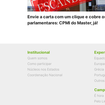
Envie a carta com um clique e cobre o
parlamentares: CPMI do Master, já!
Institucional
Exper
Quem somos
Equad
Como participar
Europa
Núcleos nos Estados
Grécia
Coordenação Nacional
Portug
Outros
Camp
É hora 
Pelo Li