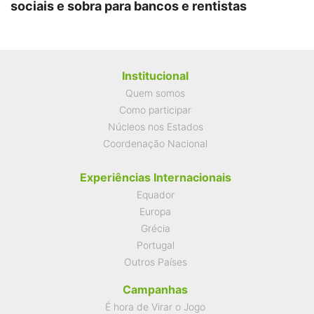
sociais e sobra para bancos e rentistas
Institucional
Quem somos
Como participar
Núcleos nos Estados
Coordenação Nacional
Experiências Internacionais
Equador
Europa
Grécia
Portugal
Outros Países
Campanhas
É hora de Virar o Jogo