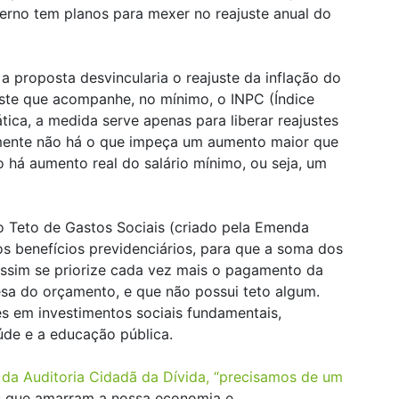
verno tem planos para mexer no reajuste anual do
a proposta desvincularia o reajuste da inflação do
juste que acompanhe, no mínimo, o INPC (Índice
ica, a medida serve apenas para liberar reajustes
mente não há o que impeça um aumento maior que
há aumento real do salário mínimo, ou seja, um
do Teto de Gastos Sociais (criado pela Emenda
os benefícios previdenciários, para que a soma dos
 assim se priorize cada vez mais o pagamento da
pesa do orçamento, e que não possui teto algum.
es em investimentos sociais fundamentais,
úde e a educação pública.
 da Auditoria Cidadã da Dívida, “precisamos de um
s que amarram a nossa economia e