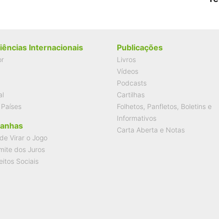
iências Internacionais
Publicações
or
Livros
Vídeos
Podcasts
al
Cartilhas
 Países
Folhetos, Panfletos, Boletins e
Informativos
anhas
Carta Aberta e Notas
de Virar o Jogo
mite dos Juros
eitos Sociais