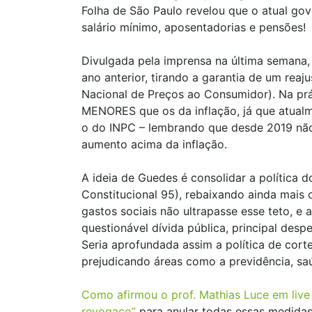
Folha de São Paulo revelou que o atual go
salário mínimo, aposentadorias e pensões!
Divulgada pela imprensa na última semana, 
ano anterior, tirando a garantia de um rea
Nacional de Preços ao Consumidor). Na prát
MENORES que os da inflação, já que atual
o do INPC – lembrando que desde 2019 não 
aumento acima da inflação.
A ideia de Guedes é consolidar a política 
Constitucional 95), rebaixando ainda mais 
gastos sociais não ultrapasse esse teto, e
questionável dívida pública, principal des
Seria aprofundada assim a política de cort
prejudicando áreas como a previdência, sa
Como afirmou o prof. Mathias Luce em live
revogaço”
para anular todas essas medida