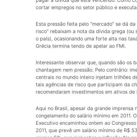
pagar a dívida que está vencendo. Como co
cortar empregos no setor público e executa
Esta pressão feita pelo “mercado” se dá da 
risco” rebaixam a nota da dívida grega (ou
o país), ocasionando uma forte alta nas tax
Grécia termina tendo de apelar ao FMI.
Interessante observar que, quando são os 
chantagem nem pressão. Pelo contrário: im
centrais no mundo inteiro injetam trilhões
tais agências de risco que participam da 
recomendaram investimentos em ativos de ba
Aqui no Brasil, apesar da grande imprensa n
congelamento do salário mínimo em 2011. O
Executivo encaminhou ontem ao Congresso o
2011, que prevê um salário mínimo de R$ 53