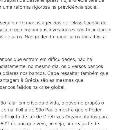
ntrapartida deste empréstimo, a Grécia terá de
r uma reforma rigorosa na previdência social.
seguinte forma: as agências de “classificação de
 seja, recomendam aos investidores não financiarem
as de juros. Não podendo pagar juros tão altos, a
bancos que entram em dificuldades, não há
ediatamente, no mesmo dia, os diversos bancos
 de dólares nos bancos. Cabe ressaltar também que
chantagem à Grécia são as mesmas que
ncos falidos na crise global.
ão falar em crise da dívida, o governo propôs o
 Jornal Folha de São Paulo mostra que o Poder
 Projeto de Lei de Diretrizes Orçamentárias para
5,91 no ano que vem, ou seja, um reajuste de