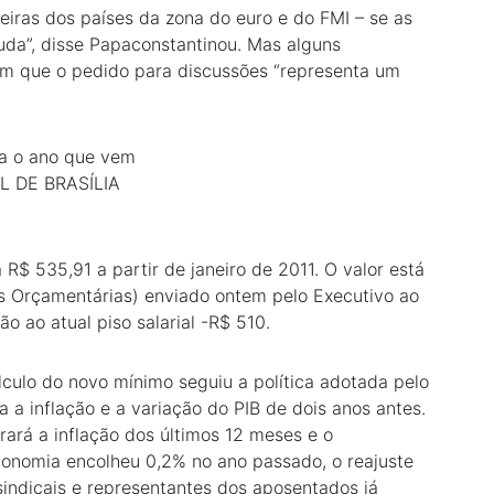
eiras dos países da zona do euro e do FMI – se as
uda”, disse Papaconstantinou. Mas alguns
tem que o pedido para discussões “representa um
ra o ano que vem
L DE BRASÍLIA
 R$ 535,91 a partir de janeiro de 2011. O valor está
zes Orçamentárias) enviado ontem pelo Executivo ao
 ao atual piso salarial -R$ 510.
lculo do novo mínimo seguiu a política adotada pelo
 a inflação e a variação do PIB de dois anos antes.
erará a inflação dos últimos 12 meses e o
nomia encolheu 0,2% no ano passado, o reajuste
 sindicais e representantes dos aposentados já