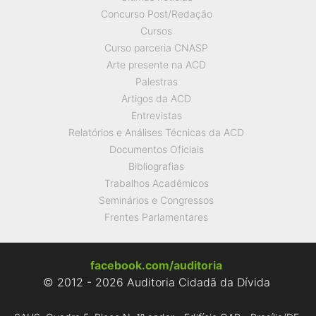
Concurso Post/Redação
Cursos
Curso parceria CNASP
Arte presente na ACD
Palestras
Artigos da ACD
Entrevistas
Relatórios e Análises Técnicas da ACD
Documentos Oficiais
Bibliografias
Trabalhos Acadêmicos
Seminários e Congressos
Frentes Parlamentares
facebook.com/auditoria
© 2012 - 2026 Auditoria Cidadã da Dívida