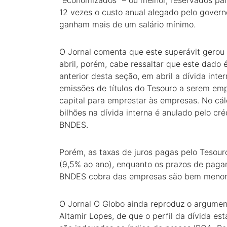
“economizados” – ou melhor, reservados par
12 vezes o custo anual alegado pelo govern
ganham mais de um salário mínimo.
O Jornal comenta que este superávit gerou
abril, porém, cabe ressaltar que este dad
anterior desta seção, em abril a dívida int
emissões de títulos do Tesouro a serem em
capital para emprestar às empresas. No cálc
bilhões na dívida interna é anulado pelo cr
BNDES.
Porém, as taxas de juros pagas pelo Tesouro
(9,5% ao ano), enquanto os prazos de pagam
BNDES cobra das empresas são bem menore
O Jornal O Globo ainda reproduz o argume
Altamir Lopes, de que o perfil da dívida est