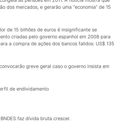
e congela as pensões em 2011. A notícia mostra que
são dos mercados, e gerarão uma “economia” de 15
or de 15 bilhões de euros é insignificante se
mento criadas pelo governo espanhol em 2008 para
ve para a compra de ações dos bancos falidos: US$ 135
convocarão greve geral caso o governo insista em
perfil de endividamento
 BNDES faz dívida bruta crescer.