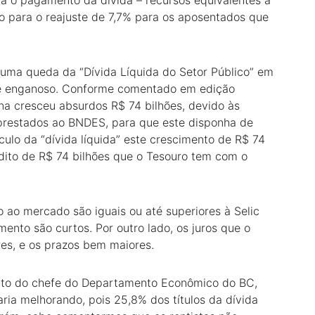
a o pagamento da dívida – recursos equivalentes a
o para o reajuste de 7,7% para os aposentados que
 uma queda da “Dívida Líquida do Setor Público” em
o é enganoso. Conforme comentado em edição
erna cresceu absurdos R$ 74 bilhões, devido às
prestados ao BNDES, para que este disponha de
ulo da “dívida líquida” este crescimento de R$ 74
édito de R$ 74 bilhões que o Tesouro tem com o
 ao mercado são iguais ou até superiores à Selic
ento são curtos. Por outro lado, os juros que o
s, e os prazos bem maiores.
nto do chefe do Departamento Econômico do BC,
aria melhorando, pois 25,8% dos títulos da dívida