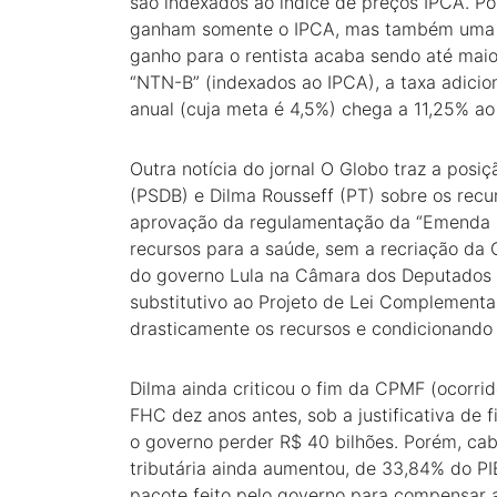
são indexados ao índice de preços IPCA. P
ganham somente o IPCA, mas também uma tax
ganho para o rentista acaba sendo até maior
“NTN-B” (indexados ao IPCA), a taxa adicion
anual (cuja meta é 4,5%) chega a 11,25% ao
Outra notícia do jornal O Globo traz a posi
(PSDB) e Dilma Rousseff (PT) sobre os recu
aprovação da regulamentação da “Emenda C
recursos para a saúde, sem a recriação da
do governo Lula na Câmara dos Deputados r
substitutivo ao Projeto de Lei Complement
drasticamente os recursos e condicionando
Dilma ainda criticou o fim da CPMF (ocorri
FHC dez anos antes, sob a justificativa de 
o governo perder R$ 40 bilhões. Porém, c
tributária ainda aumentou, de 33,84% do P
pacote feito pelo governo para compensar