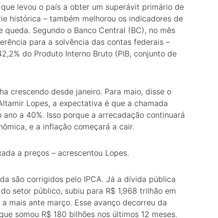
 que levou o país a obter um superávit primário de
rie histórica – também melhorou os indicadores de
 de queda. Segundo o Banco Central (BC), no mês
erência para a solvência das contas federais –
 42,2% do Produto Interno Bruto (PIB, conjunto de
a crescendo desde janeiro. Para maio, disse o
ltamir Lopes, a expectativa é que a chamada
 o ano a 40%. Isso porque a arrecadação continuará
ômica, e a inflação começará a cair.
xada a preços – acrescentou Lopes.
da são corrigidos pelo IPCA. Já a dívida pública
do setor público, subiu para R$ 1,968 trilhão em
al a mais ante março. Esse avanço decorreu da
 que somou R$ 180 bilhões nos últimos 12 meses.