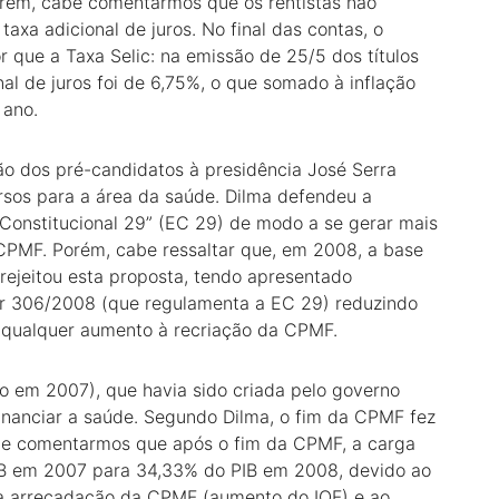
orém, cabe comentarmos que os rentistas não
a adicional de juros. No final das contas, o
 que a Taxa Selic: na emissão de 25/5 dos títulos
al de juros foi de 6,75%, o que somado à inflação
 ano.
ção dos pré-candidatos à presidência José Serra
rsos para a área da saúde. Dilma defendeu a
onstitucional 29” (EC 29) de modo a se gerar mais
 CPMF. Porém, cabe ressaltar que, em 2008, a base
ejeitou esta proposta, tendo apresentado
ar 306/2008 (que regulamenta a EC 29) reduzindo
 qualquer aumento à recriação da CPMF.
do em 2007), que havia sido criada pelo governo
financiar a saúde. Segundo Dilma, o fim da CPMF fez
abe comentarmos que após o fim da CPMF, a carga
IB em 2007 para 34,33% do PIB em 2008, devido ao
 a arrecadação da CPMF (aumento do IOF) e ao