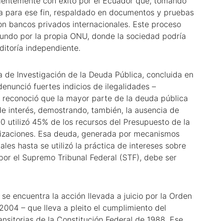
ecientemente con éxito por el Ecuador que, tomando
da para ese fin, respaldado en documentos y pruebas
on bancos privados internacionales. Este proceso
undo por la propia ONU, donde la sociedad podría
ditoría independiente.
ia de Investigación de la Deuda Pública, concluida en
enunció fuertes indicios de ilegalidades –
 y reconoció que la mayor parte de la deuda pública
 de interés, demostrando, también, la ausencia de
0 utilizó 45% de los recursos del Presupuesto de la
rtizaciones. Esa deuda, generada por mecanismos
uales hasta se utilizó la práctica de intereses sobre
 por el Supremo Tribunal Federal (STF), debe ser
se encuentra la acción llevada a juicio por la Orden
004 – que lleva a pleito el cumplimiento del
ansitorias de la Constitución Federal de 1988. Ese