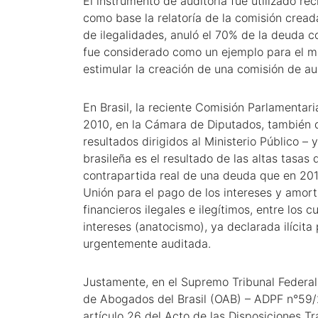
El instrumento de auditoría fue utilizado r
como base la relatoría de la comisión crea
de ilegalidades, anuló el 70% de la deuda c
fue considerado como un ejemplo para el m
estimular la creación de una comisión de au
En Brasil, la reciente Comisión Parlamentar
2010, en la Cámara de Diputados, también d
resultados dirigidos al Ministerio Público –
brasileña es el resultado de las altas tasas
contrapartida real de una deuda que en 201
Unión para el pago de los intereses y amo
financieros ilegales e ilegítimos, entre los c
intereses (anatocismo), ya declarada ilícita
urgentemente auditada.
Justamente, en el Supremo Tribunal Federal 
de Abogados del Brasil (OAB) – ADPF n°59/2
artículo 26 del Acto de las Disposiciones Tr