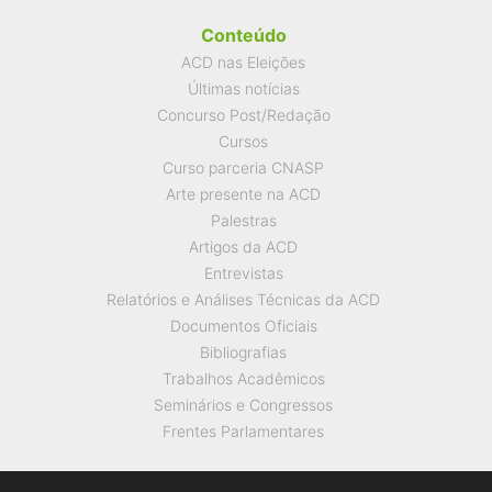
Conteúdo
ACD nas Eleições
Últimas notícias
Concurso Post/Redação
Cursos
Curso parceria CNASP
Arte presente na ACD
Palestras
Artigos da ACD
Entrevistas
Relatórios e Análises Técnicas da ACD
Documentos Oficiais
Bibliografias
Trabalhos Acadêmicos
Seminários e Congressos
Frentes Parlamentares