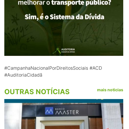
#CampanhaNacionalPorDireitosSociais #ACD
#AuditoriaCidadã
mais noticias
OUTRAS NOTÍCIAS