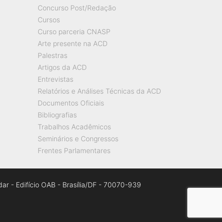
Concurso Post/Redação
Cursos
Curso parceria CNASP
Arte presente na ACD
Palestras
Artigos da ACD
Entrevistas
Relatórios e Análises Técnicas da ACD
Documentos Oficiais
Bibliografias
Trabalhos Acadêmicos
Seminários e Congressos
Frentes Parlamentares
ar - Edifício OAB - Brasília/DF - 70070-939