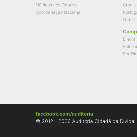
Núcleos nos Estados
Grécia
Coordenação Nacional
Portug
Outros
Camp
É hora 
Pelo Li
Por Dir
facebook.com/auditoria
© 2012 - 2026 Auditoria Cidadã da Dívida