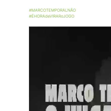
#MARCOTEMPORALNÃO
#ÉHORAdeVIRARoJOGO
Tocador
de
vídeo