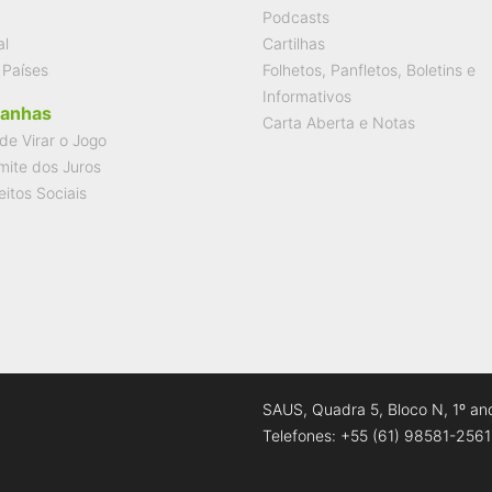
Podcasts
al
Cartilhas
 Países
Folhetos, Panfletos, Boletins e
Informativos
anhas
Carta Aberta e Notas
de Virar o Jogo
mite dos Juros
eitos Sociais
SAUS, Quadra 5, Bloco N, 1º and
Telefones: +55 (61) 98581-2561