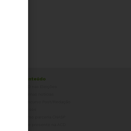
Conteúdo
ACD nas Eleições
Últimas notícias
Concurso Post/Redação
Cursos
Curso parceria CNASP
Arte presente na ACD