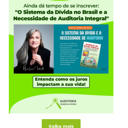
22 DE DEZEMBRO, 2014
Cartão de Natal da Auditoria Cidadã
da Dívida
iências Internacionais
Publicações
or
Livros
a
Vídeos
Podcasts
al
Cartilhas
 Países
Folhetos, Panfletos, Boletins e
Informativos
Saiba mais
anhas