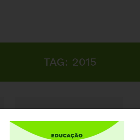
TAG:
2015