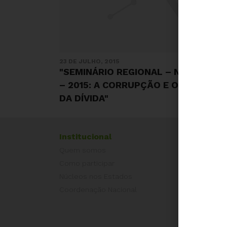
23 DE JULHO, 2015
"SEMINÁRIO REGIONAL – NÚCLEO DF
– 2015: A CORRUPÇÃO E O SISTEMA
DA DÍVIDA"
Institucional
Exper
Quem somos
Equad
Como participar
Europ
Núcleos nos Estados
Grécia
Coordenação Nacional
Portug
Outros
Camp