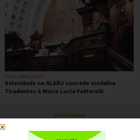
22 DE JUNHO, 2017
Solenidade na ALERJ concede medalha
Tiradentes à Maria Lucia Fattorelli
Institucional
Quem somos
Como participar
Núcleos nos Estados