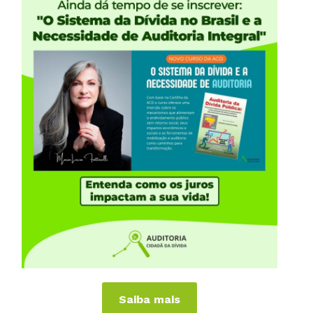
e
R
iências Internacionais
Publicações
or
Livros
a
Vídeos
Podcasts
al
Cartilhas
 Países
Folhetos, Panfletos, Boletins e
Informativos
anhas
Carta Aberta e Notas
Saiba mais
 de Virar o Jogo