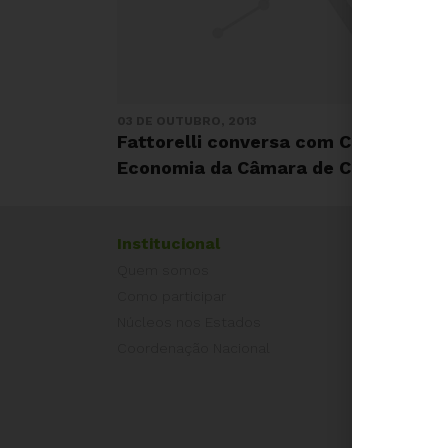
03 DE OUTUBRO, 2013
Fattorelli conversa com Comissão d
Economia da Câmara de Cascavel-P
Institucional
Exper
Quem somos
Equad
Como participar
Europ
Núcleos nos Estados
Grécia
Coordenação Nacional
Portug
Outros
Camp
É hora