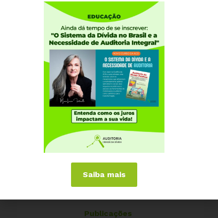
Quem somos
Como participar
Núcleos nos Estados
Coordenação Nacional
Experiências Internacionais
Equador
Europa
Grécia
Portugal
Outros Países
Campanhas
É hora de Virar o Jogo
Saiba mais
Pelo Limite dos Juros
Por Direitos Sociais
Publicações