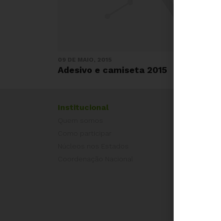
09 DE MAIO, 2015
Adesivo e camiseta 2015
Institucional
Exper
Quem somos
Equad
Como participar
Europ
Núcleos nos Estados
Grécia
Coordenação Nacional
Portug
Outros
Camp
É hora
Pelo L