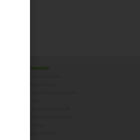
Conteúdo
ACD nas Eleições
Últimas notícias
Concurso Post/Redação
Cursos
Curso parceria CNASP
Arte presente na ACD
Palestras
Artigos da ACD