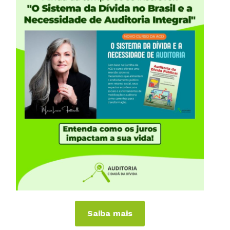
iências Internacionais
Publicações
or
Livros
a
Vídeos
Podcasts
al
Cartilhas
 Países
Folhetos, Panfletos, Boletins e
Informativos
anhas
Carta Aberta e Notas
Saiba mais
 de Virar o Jogo
imite dos Juros