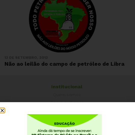
13 DE SETEMBRO, 2013
Não ao leilão do campo de petróleo de Libra
Institucional
Quem somos
Como participar
Núcleos nos Estados
Coordenação Nacional
Experiências Internacionais