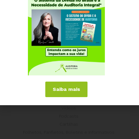
Equador
Europa
Grécia
Portugal
Outros Países
Campanhas
É hora de Virar o Jogo
Pelo Limite dos Juros
Por Direitos Sociais
Saiba mais
Publicações
Livros
Vídeos
Podcasts
Cartilhas
Folhetos, Panfletos, Boletins e Informativos