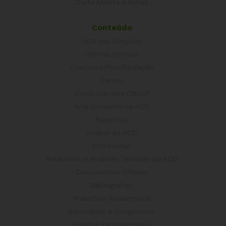
Carta Aberta e Notas
Conteúdo
ACD nas Eleições
Últimas notícias
Concurso Post/Redação
Cursos
Curso parceria CNASP
Arte presente na ACD
Palestras
Artigos da ACD
Entrevistas
Relatórios e Análises Técnicas da ACD
Documentos Oficiais
Bibliografias
Trabalhos Acadêmicos
Seminários e Congressos
Frentes Parlamentares