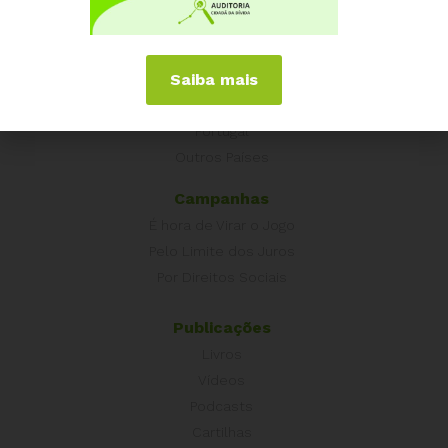
Experiências Internacionais
Equador
Saiba mais
Europa
Grécia
Portugal
Outros Países
Campanhas
É hora de Virar o Jogo
Pelo Limite dos Juros
Por Direitos Sociais
Publicações
Livros
Vídeos
Podcasts
Cartilhas