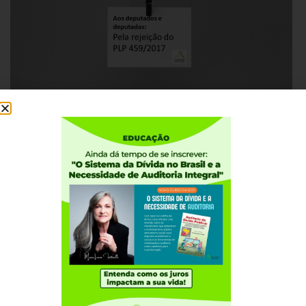
06 DE FEVEREIRO, 2019
Carta alerta deputados (as) sobre os riscos
do PLP 459/2017, que trata da securitização
de créditos
Institucional
Quem somos
Como participar
Núcleos nos Estados
Coordenação Nacional