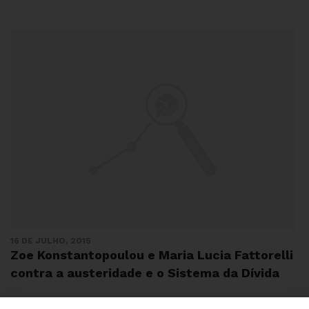
16 DE JULHO, 2015
Zoe Konstantopoulou e Maria Lucia Fattorelli
contra a austeridade e o Sistema da Dívida