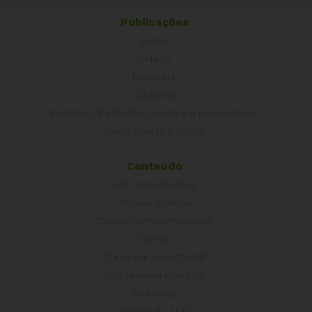
Publicações
Livros
Vídeos
Podcasts
Cartilhas
Folhetos, Panfletos, Boletins e Informativos
Carta Aberta e Notas
Conteúdo
ACD nas Eleições
Últimas notícias
Concurso Post/Redação
Cursos
Curso parceria CNASP
Arte presente na ACD
Palestras
Artigos da ACD