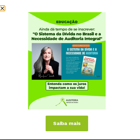
Institucional
Quem somos
Como participar
Núcleos nos Estados
Coordenação Nacional
Experiências Internacionais
Equador
Europa
Grécia
Portugal
Outros Países
Campanhas
Saiba mais
É hora de Virar o Jogo
Pelo Limite dos Juros