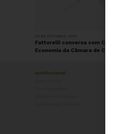
03 DE OUTUBRO, 2013
Fattorelli conversa com Comissão d
Economia da Câmara de Cascavel-P
Institucional
Exper
Quem somos
Equad
Como participar
Europ
Núcleos nos Estados
Grécia
Coordenação Nacional
Portug
Outros
Camp
É hora