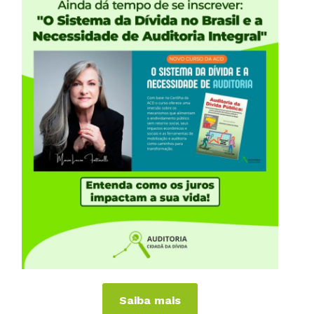
e
R
iências Internacionais
Publicações
or
Livros
a
Vídeos
Podcasts
al
Cartilhas
 Países
Folhetos, Panfletos, Boletins e
Informativos
anhas
Carta Aberta e Notas
Saiba mais
 de Virar o Jogo