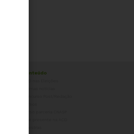
Conteúdo
ACD nas Eleições
Últimas notícias
Concurso Post/Redação
Cursos
Curso parceria CNASP
Arte presente na ACD
Palestras