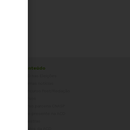
Conteúdo
ACD nas Eleições
Últimas notícias
Concurso Post/Redação
Cursos
Curso parceria CNASP
Arte presente na ACD
Palestras
Artigos da ACD