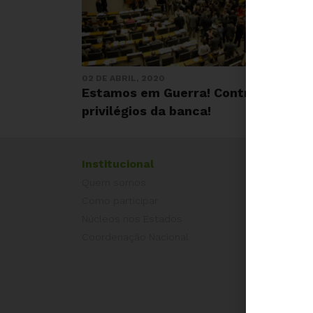
02 DE ABRIL, 2020
Estamos em Guerra! Contra os
privilégios da banca!
Institucional
Exper
Quem somos
Equad
Como participar
Europ
Núcleos nos Estados
Grécia
Coordenação Nacional
Portug
Outros
Camp
É hora