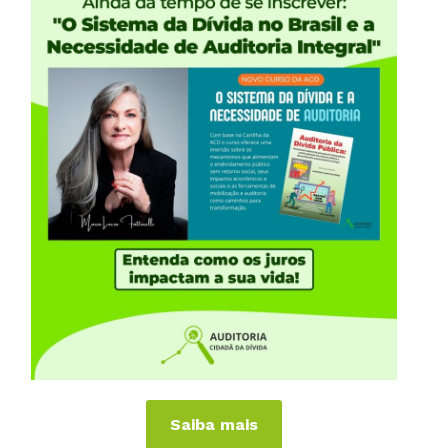
iências Internacionais
Publicações
or
Livros
a
Vídeos
Podcasts
al
Cartilhas
 Países
Folhetos, Panfletos, Boletins e
Informativos
anhas
Carta Aberta e Notas
Saiba mais
 de Virar o Jogo