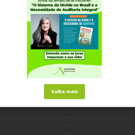
Experiências Internacionais
Equador
Europa
Grécia
Portugal
Outros Países
Campanhas
É hora de Virar o Jogo
Pelo Limite dos Juros
Por Direitos Sociais
Saiba mais
Publicações
Livros
Vídeos
Podcasts
Cartilhas