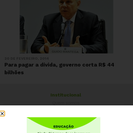
20 DE FEVEREIRO, 2014
Para pagar a dívida, governo corta R$ 44
bilhões
Institucional
Quem somos
Como participar
Núcleos nos Estados
Coordenação Nacional