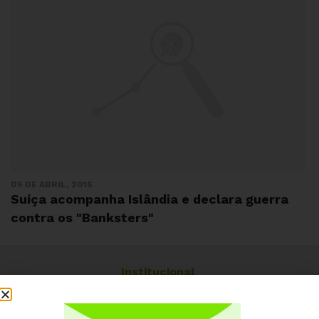
06 DE ABRIL, 2016
Suíça acompanha Islândia e declara guerra
contra os "Banksters"
Institucional
Quem somos
Como participar