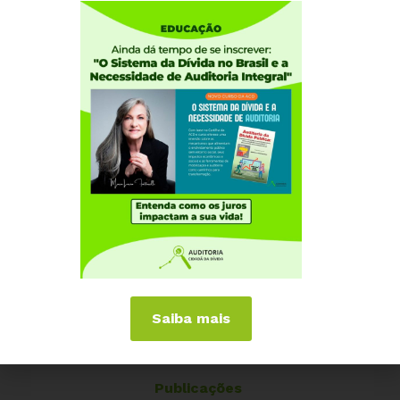
Quem somos
Como participar
Núcleos nos Estados
Coordenação Nacional
Experiências Internacionais
Equador
Europa
Grécia
Portugal
Outros Países
Campanhas
É hora de Virar o Jogo
Saiba mais
Pelo Limite dos Juros
Por Direitos Sociais
Publicações