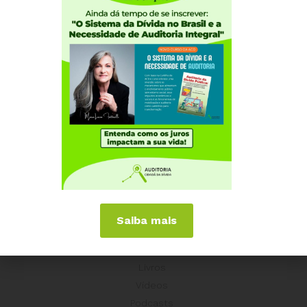
Coordenação Nacional
Experiências Internacionais
Equador
Europa
Grécia
Portugal
Outros Países
Campanhas
É hora de Virar o Jogo
Pelo Limite dos Juros
Por Direitos Sociais
Saiba mais
Publicações
Livros
Vídeos
Podcasts