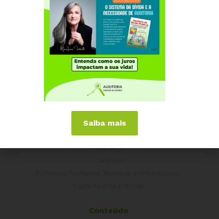
Grécia
Portugal
Outros Países
Campanhas
É hora de Virar o Jogo
Pelo Limite dos Juros
Por Direitos Sociais
Publicações
Saiba mais
Livros
Vídeos
Podcasts
Cartilhas
Folhetos, Panfletos, Boletins e Informativos
Carta Aberta e Notas
Conteúdo