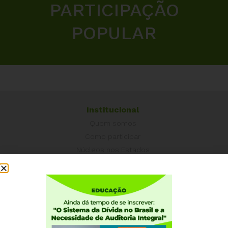
PARTICIPAÇÃO
POPULAR
Institucional
Quem somos
Como participar
Núcleos nos Estados
Coordenação Nacional
Experiências Internacionais
Equador
Europa