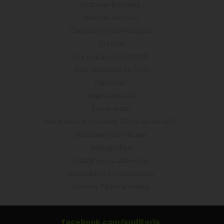
ACD nas Eleições
Últimas notícias
Concurso Post/Redação
Cursos
Curso parceria CNASP
Arte presente na ACD
Palestras
Artigos da ACD
Entrevistas
Relatórios e Análises Técnicas da ACD
Documentos Oficiais
Bibliografias
Trabalhos Acadêmicos
Seminários e Congressos
Frentes Parlamentares
facebook.com/auditoria