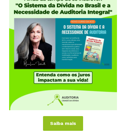
iências Internacionais
Publicações
or
Livros
a
Vídeos
Podcasts
al
Cartilhas
 Países
Folhetos, Panfletos, Boletins e
Informativos
anhas
Carta Aberta e Notas
Saiba mais
 de Virar o Jogo
imite dos Juros