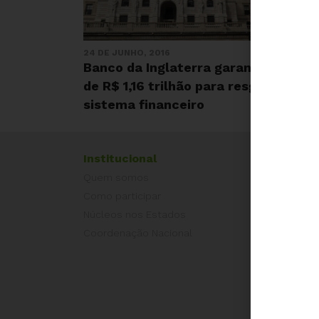
24 DE JUNHO, 2016
Banco da Inglaterra garante injeção
de R$ 1,16 trilhão para resgatar
sistema financeiro
Institucional
Exper
Quem somos
Equad
Como participar
Europ
Núcleos nos Estados
Grécia
Coordenação Nacional
Portug
Outros
Camp
É hora
Pelo L