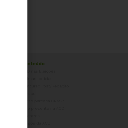
Conteúdo
ACD nas Eleições
Últimas notícias
Concurso Post/Redação
Cursos
Curso parceria CNASP
Arte presente na ACD
Palestras
Artigos da ACD