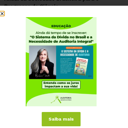
Progresso da Ciência
Institucional
Quem somos
Como participar
Núcleos nos Estados
Coordenação Nacional
Experiências Internacionais
Equador
Europa
Grécia
Portugal
Outros Países
Saiba mais
Campanhas