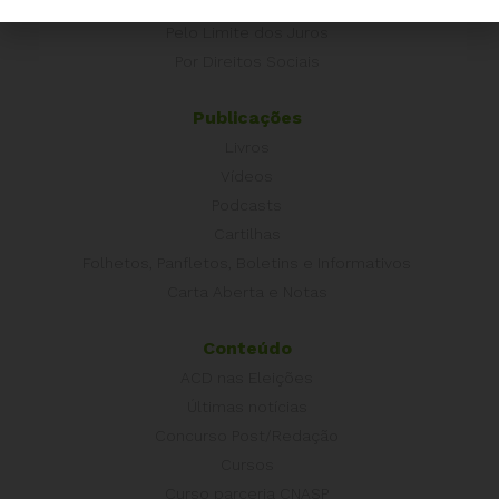
É hora de Virar o Jogo
Pelo Limite dos Juros
Por Direitos Sociais
Publicações
Livros
Vídeos
Podcasts
Cartilhas
Folhetos, Panfletos, Boletins e Informativos
Carta Aberta e Notas
Conteúdo
ACD nas Eleições
Últimas notícias
Concurso Post/Redação
Cursos
Curso parceria CNASP