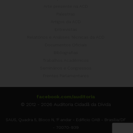
Arte presente na ACD
Palestras
Artigos da ACD
Entrevistas
Relatórios e Análises Técnicas da ACD
Documentos Oficiais
Bibliografias
Trabalhos Acadêmicos
Seminários e Congressos
Frentes Parlamentares
facebook.com/auditoria
© 2012 - 2026 Auditoria Cidadã da Dívida
SAUS, Quadra 5, Bloco N, 1º andar - Edifício OAB - Brasília/DF
- 70070-939