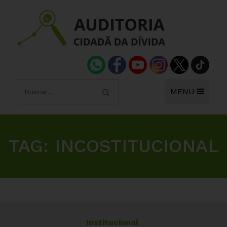
MENU
TAG:
INCOSTITUCIONAL
Institucional