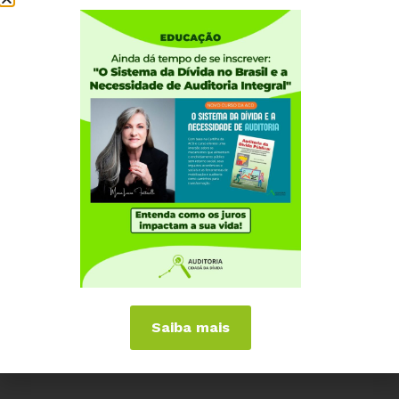
Quem somos
Como participar
Núcleos nos Estados
Coordenação Nacional
Experiências Internacionais
Equador
Europa
Grécia
Portugal
Outros Países
Campanhas
É hora de Virar o Jogo
Saiba mais
Pelo Limite dos Juros
Por Direitos Sociais