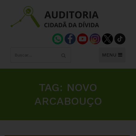
MENU
TAG:
NOVO
ARCABOUÇO