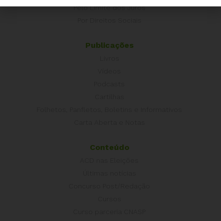
Pelo Limite dos Juros
Por Direitos Sociais
Publicações
Livros
Vídeos
Podcasts
Cartilhas
Folhetos, Panfletos, Boletins e Informativos
Carta Aberta e Notas
Conteúdo
ACD nas Eleições
Últimas notícias
Concurso Post/Redação
Cursos
Curso parceria CNASP