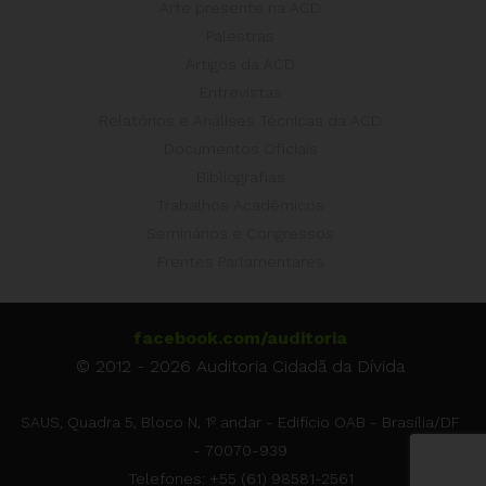
Arte presente na ACD
Palestras
Artigos da ACD
Entrevistas
Relatórios e Análises Técnicas da ACD
Documentos Oficiais
Bibliografias
Trabalhos Acadêmicos
Seminários e Congressos
Frentes Parlamentares
facebook.com/auditoria
© 2012 - 2026 Auditoria Cidadã da Dívida
SAUS, Quadra 5, Bloco N, 1º andar - Edifício OAB - Brasília/DF
- 70070-939
Telefones: +55 (61) 98581-2561