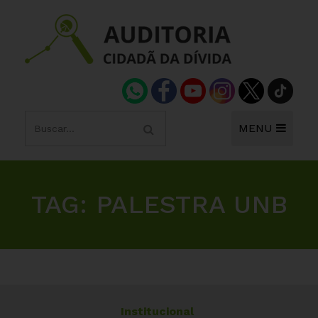
MENU
TAG:
PALESTRA UNB
Institucional