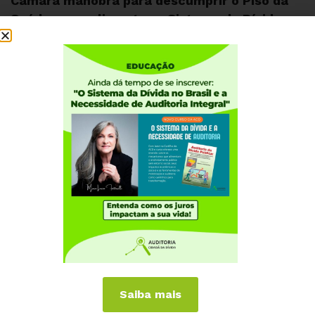
Câmara manobra para descumprir o Piso da
Saúde, para alimentar o Sistema da Dívida
Institucional
Quem somos
Como participar
Núcleos nos Estados
Coordenação Nacional
Experiências Internacionais
Equador
Europa
Grécia
Portugal
Outros Países
Saiba mais
Campanhas