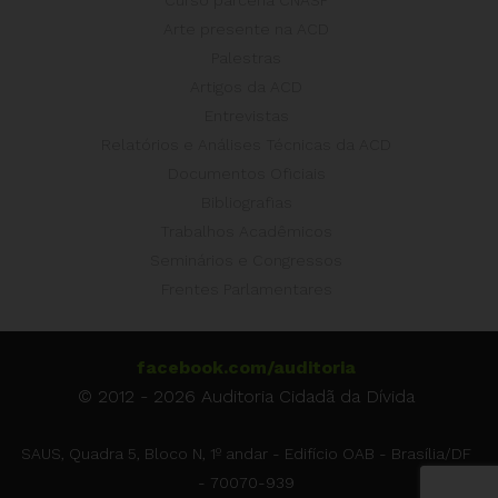
Curso parceria CNASP
Arte presente na ACD
Palestras
Artigos da ACD
Entrevistas
Relatórios e Análises Técnicas da ACD
Documentos Oficiais
Bibliografias
Trabalhos Acadêmicos
Seminários e Congressos
Frentes Parlamentares
facebook.com/auditoria
© 2012 - 2026 Auditoria Cidadã da Dívida
SAUS, Quadra 5, Bloco N, 1º andar - Edifício OAB - Brasília/DF
- 70070-939