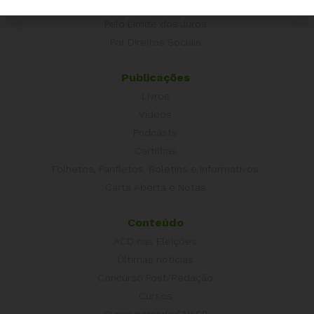
É hora de Virar o Jogo
Pelo Limite dos Juros
Por Direitos Sociais
Publicações
Livros
Vídeos
Podcasts
Cartilhas
Folhetos, Panfletos, Boletins e Informativos
Carta Aberta e Notas
Conteúdo
ACD nas Eleições
Últimas notícias
Concurso Post/Redação
Cursos