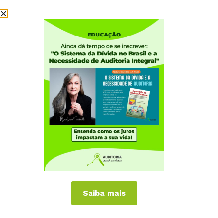
Institucional
Quem somos
Como participar
Núcleos nos Estados
Coordenação Nacional
Experiências Internacionais
Equador
Europa
Grécia
Portugal
Outros Países
Campanhas
Saiba mais
É hora de Virar o Jogo
Pelo Limite dos Juros