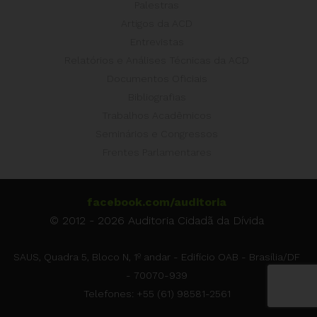
Palestras
Artigos da ACD
Entrevistas
Relatórios e Análises Técnicas da ACD
Documentos Oficiais
Bibliografias
Trabalhos Acadêmicos
Seminários e Congressos
Frentes Parlamentares
facebook.com/auditoria
© 2012 - 2026 Auditoria Cidadã da Dívida
SAUS, Quadra 5, Bloco N, 1º andar - Edifício OAB - Brasília/DF
- 70070-939
Telefones: +55 (61) 98581-2561