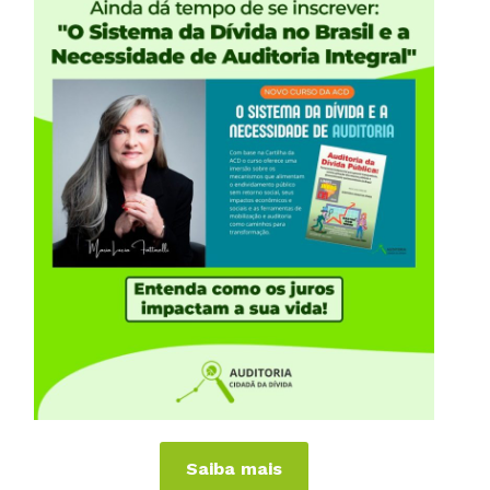
iências Internacionais
Publicações
or
Livros
a
Vídeos
Podcasts
al
Cartilhas
 Países
Folhetos, Panfletos, Boletins e
Informativos
anhas
Carta Aberta e Notas
Saiba mais
 de Virar o Jogo