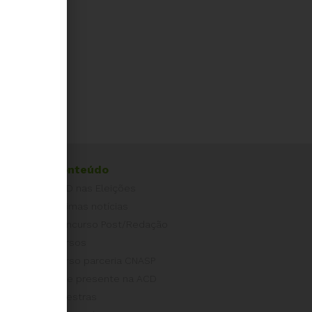
Conteúdo
ACD nas Eleições
Últimas notícias
Concurso Post/Redação
Cursos
Curso parceria CNASP
Arte presente na ACD
Palestras