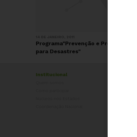
14 DE JANEIRO, 2011
Programa"Prevenção e Preparação
para Desastres"
Institucional
Exper
Quem somos
Equad
Como participar
Europ
Núcleos nos Estados
Grécia
Coordenação Nacional
Portug
Outros
Camp
É hora