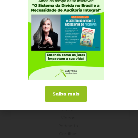
Experiências Internacionais
Equador
Europa
Grécia
Portugal
Outros Países
Campanhas
É hora de Virar o Jogo
Pelo Limite dos Juros
Por Direitos Sociais
Saiba mais
Publicações
Livros
Vídeos
Podcasts
Cartilhas