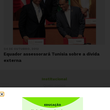
04 DE OUTUBRO, 2012
Equador assessorará Tunísia sobre a dívida
externa
Institucional
Quem somos
Como participar
Núcleos nos Estados
Coordenação Nacional