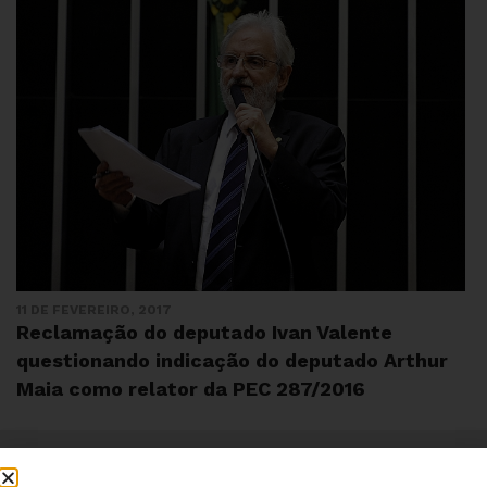
11 DE FEVEREIRO, 2017
Reclamação do deputado Ivan Valente
questionando indicação do deputado Arthur
Maia como relator da PEC 287/2016
Institucional