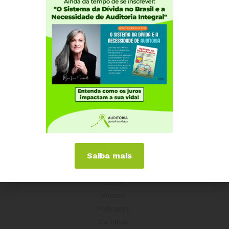
Experiências Internacionais
Equador
Europa
Grécia
Portugal
Outros Países
Campanhas
É hora de Virar o Jogo
Pelo Limite dos Juros
Por Direitos Sociais
Saiba mais
Publicações
Livros
Vídeos
Podcasts
Cartilhas