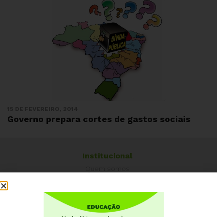
15 DE FEVEREIRO, 2014
Governo prepara cortes de gastos sociais
Institucional
Quem somos
Como participar
Núcleos nos Estados
Coordenação Nacional