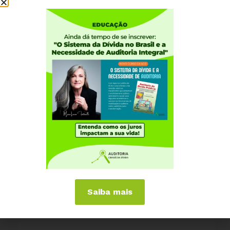
23 DE AGOSTO, 2023
Arcabouço fiscal: para investimentos sociais,
o teto foi mantido. Juros e amortizações da
dívida pública continuam sem limite.
11 DE SETEMBRO, 2018
Movimento “Resistência Democrática,
Unidos pela Justiça e Paz” propõe realização
Saiba mais
de uma auditoria da dívida