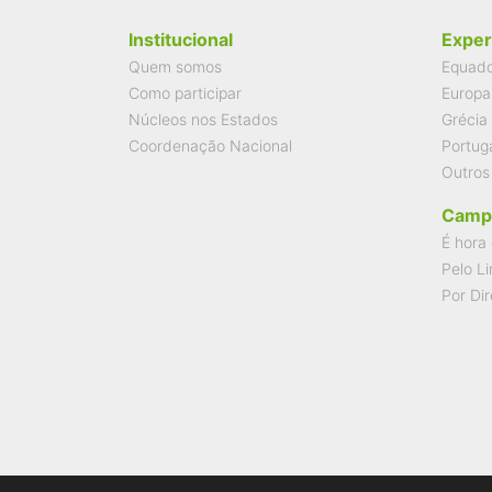
Institucional
Exper
Quem somos
Equad
Como participar
Europa
Núcleos nos Estados
Grécia
Coordenação Nacional
Portug
Outros
Camp
É hora 
Pelo Li
Por Dir