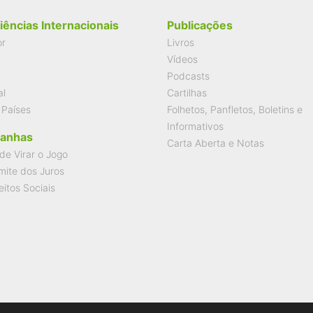
iências Internacionais
Publicações
or
Livros
Vídeos
Podcasts
al
Cartilhas
 Países
Folhetos, Panfletos, Boletins e
Informativos
anhas
Carta Aberta e Notas
de Virar o Jogo
mite dos Juros
eitos Sociais