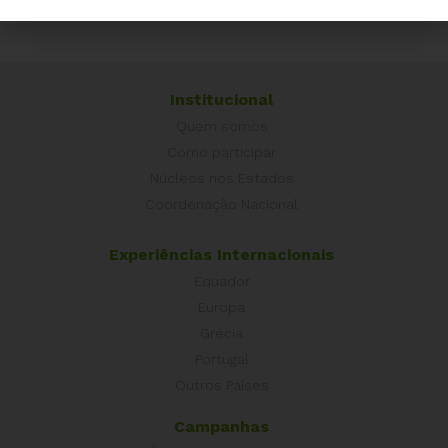
Institucional
Quem somos
Como participar
Núcleos nos Estados
Coordenação Nacional
Experiências Internacionais
Equador
Europa
Grécia
Portugal
Outros Países
Campanhas