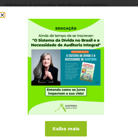
regressivo e o modelo extrativista predatório.
Muitos brasileiros e brasileiras provavelmente ainda não
sabem como isso acontece e afeta diretamente suas
vidas. Foi por esse motivo que a Auditoria Cidadã da
Dívida lançou essa campanha, pois acreditamos no
conhecimento como a nossa principal força. Somente
unidos e bem informados poderemos cobrar as
mudanças necessárias para virar esse jogo!
Neste vídeo, relembramos cada um desses eixos e
como eles interferem na economia, além de reforçar a
importância de unificarmos nossas lutas para
construirmos juntos um novo modelo econômico, que
garanta vida digna para todas as pessoas, respeitando o
ambiente e alavancando o nosso desenvolvimento
Saiba mais
socioeconômico!