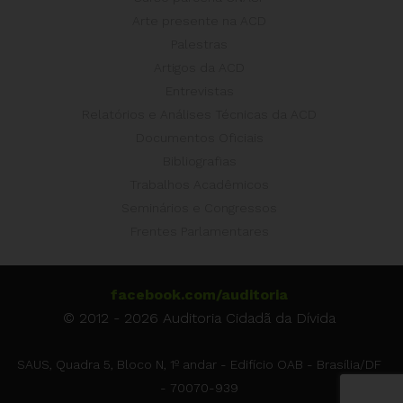
Arte presente na ACD
Palestras
Artigos da ACD
Entrevistas
Relatórios e Análises Técnicas da ACD
Documentos Oficiais
Bibliografias
Trabalhos Acadêmicos
Seminários e Congressos
Frentes Parlamentares
facebook.com/auditoria
© 2012 - 2026 Auditoria Cidadã da Dívida
SAUS, Quadra 5, Bloco N, 1º andar - Edifício OAB - Brasília/DF
- 70070-939