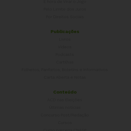
É hora de Virar o Jogo
Pelo Limite dos Juros
Por Direitos Sociais
Publicações
Livros
Vídeos
Podcasts
Cartilhas
Folhetos, Panfletos, Boletins e Informativos
Carta Aberta e Notas
Conteúdo
ACD nas Eleições
Últimas notícias
Concurso Post/Redação
Cursos
Curso parceria CNASP