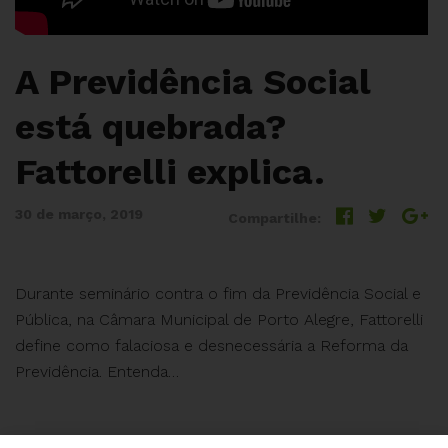
A Previdência Social
está quebrada?
Fattorelli explica.
30 de março, 2019
Compartilhe:
Durante seminário contra o fim da Previdência Social e
Pública, na Câmara Municipal de Porto Alegre, Fattorelli
define como falaciosa e desnecessária a Reforma da
Previdência. Entenda…