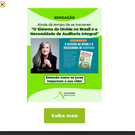
Institucional
Quem somos
Como participar
Núcleos nos Estados
Coordenação Nacional
Experiências Internacionais
Equador
Europa
Grécia
Portugal
Outros Países
Campanhas
Saiba mais
É hora de Virar o Jogo
Pelo Limite dos Juros
Por Direitos Sociais